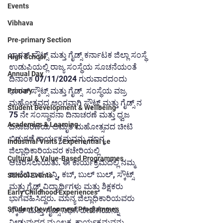
Events
Vibhava
Pre-primary Section
ಭಾರತ್ ಸ್ಕೌಟ್ಸ್ ಮತ್ತು ಗೈಡ್ಸ್ ಕರ್ನಾಟಕ ಜಿಲ್ಲಾ ಸಂಸ್ಥೆ 
High School
ಉಡುಪಿಯಲ್ಲಿ ರಾಜ್ಯ ಸಂಸ್ಥೆಯ ಸೂಚನೆಯಂತೆ 
Annual Day
ದಿನಾಂಕ 07/11/2024 ಗುರುವಾರದಂದು 
ಭಾರತ್ ಸ್ಕೌಟ್ಸ್ ಮತ್ತು ಗೈಡ್ಸ್  ಸಂಸ್ಥೆಯ ವಜ್ರ 
Primary
ಮಹೋತ್ಸವದ ಅಂಗವಾಗಿ ಸ್ಕೌಟ್ಸ್ ಮತ್ತು ಗೈಡ್ಸ್ ನ 
Student Development & Wellbeing
75 ನೇ ಸಂಸ್ಥಾಪನಾ ದಿನಾಚರಣೆ ಮತ್ತು ಧ್ವಜ 
Academics & Learning
ದಿನಾಚರಣೆಯ ಅಮೃತ ಮಹೋತ್ಸವದ ಚೀಟಿ 
ಬಿಡುಗಡೆ ಕಾರ್ಯಕ್ರಮವನ್ನು ಮಾನ್ಯ 
Industrial Visits / Experiential Le
ಜಿಲ್ಲಾಧಿಕಾರಿಯವರ ಕಚೇರಿಯಲ್ಲಿ 
Cultural & Value-Based Programmes
ಆಚರಿಸಲಾಯಿತು. ಈ ಕಾರ್ಯಕ್ರಮದಲ್ಲಿ ನಮ್ಮ 
ಶಾಲೆಯಿಂದ ಬನ್ನಿ, ಕಬ್, ಬುಲ್ ಬುಲ್, ಸ್ಕೌಟ್ಸ್ 
School Events
ಮತ್ತು ಗೈಡ್ಸ್ ವಿದ್ಯಾರ್ಥಿಗಳು ಮತ್ತು ಶಿಕ್ಷಕರು 
Early Childhood Experiences
ಭಾಗವಹಿಸಿದ್ದರು. ಮಾನ್ಯ ಜಿಲ್ಲಾಧಿಕಾರಿಯವರು 
Student Development Programmes
ಸ್ಕೌಟ್ ಮತ್ತು ಗೈಡ್ಸ್ ನಿಧಿಗೆ ದೇಣಿಗೆಯನ್ನು 
ನೀಡುವುದರ ಮೂಲಕ  ಕಾರ್ಯಕ್ರಮವನ್ನು  