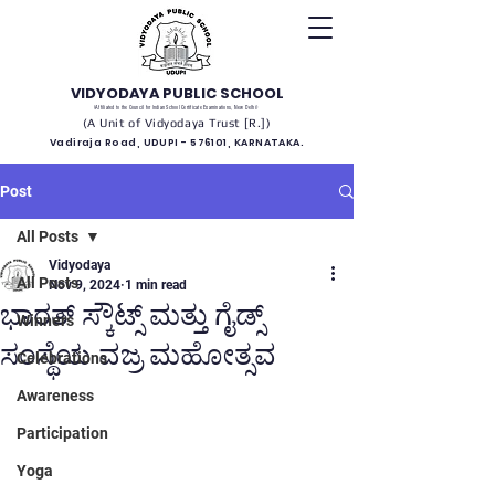
VIDYODAYA PUBLIC SCHOOL
(Affiliated to the Council for Indian School Certificate Examinations, New Delhi)
(A Unit of Vidyodaya Trust [R.])
Vadiraja Road, UDUPI - 576101, KARNATAKA.
Post
All Posts
Vidyodaya
All Posts
Nov 9, 2024
1 min read
ಭಾರತ್ ಸ್ಕೌಟ್ಸ್ ಮತ್ತು ಗೈಡ್ಸ್
Winners
ಸಂಸ್ಥೆಯ ವಜ್ರ ಮಹೋತ್ಸವ
Celebrations
Awareness
Participation
Yoga