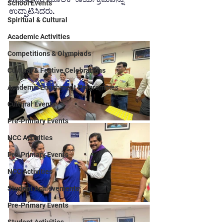
School Events
ಉದ್ಘಾಟಿಸಿದರು.
Spiritual & Cultural
Academic Activities
Competitions & Olympiads
Cultural & Festive Celebrations
Academic Enrichment Programmes
Cultural Events
Pre-Primary Events
NCC Activities
Pre-Primary Events
NCC Activities
Student Achievements
Pre-Primary Events